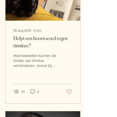
meerdere ototoxische
middelen, hoge leeftijd en
blootstelling aan lawaai.
25 aug 2025
∙
2
min.
Helpt een hoortoestel tegen
tinnitus?
Hoortoestellen kunnen de
hinder van tinnitus
verminderen, vooral bij
mensen met
gehoorverlies. Ze
maskeren het interne
suizen door
omgevingsgeluiden te
24
0
versterken en verminderen
luisterinspanning, wat leidt
tot minder tinnitus en
stress. Klinische studies
tonen aan dat