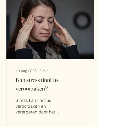
hoortoestellen de
tinnitusklachten significant
kunnen verminderen
18 aug 2025
∙
2
min.
Kan stress tinnitus
veroorzaken?
Stress kan tinnitus
veroorzaken en
verergeren door het
activeren van het
sympathisch zenuwstelsel,
verhoogde cortisol- en
hartslagniveaus, en