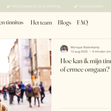
✔️ Altijd toegang tot je training ✔️ Veilig betalen
en tinnitus
Het team
Blogs
FAQ
Monique Walenkamp
12 aug 2025
4 minuten om 
Hoe kan ik mijn ti
of ermee omgaan?