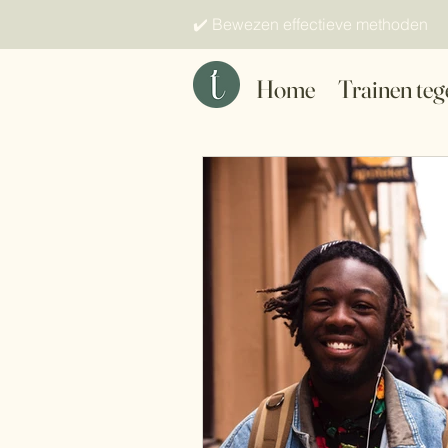
✔️ Bewezen effectieve methoden 
Home
Trainen teg