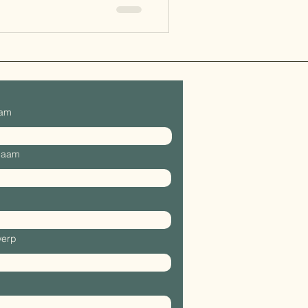
aam
naam
erp