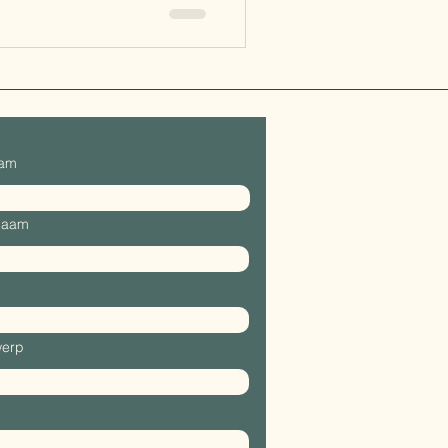
aam
naam
erp