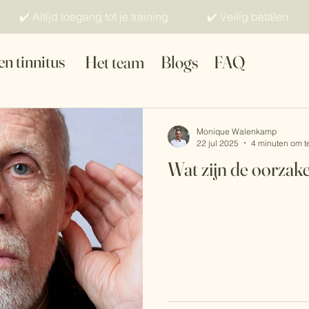
✔️ Altijd toegang tot je training ✔️ Veilig betalen
en tinnitus
Het team
Blogs
FAQ
Monique Walenkamp
22 jul 2025
4 minuten om t
Wat zijn de oorzake