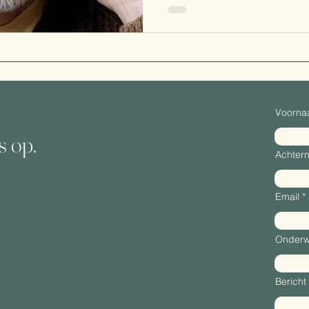
Voorn
s op.
Achter
Email
Onderw
Bericht