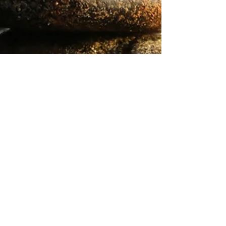
Monique Walenkamp
5 aug 2025
4 minuten om te lezen
Welke behandelingen zijn er voor
tinnitus?