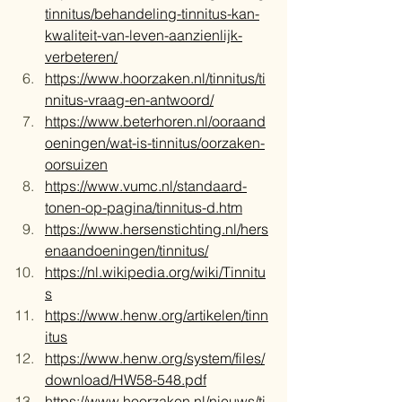
tinnitus/behandeling-tinnitus-kan-
kwaliteit-van-leven-aanzienlijk-
verbeteren/
https://www.hoorzaken.nl/tinnitus/ti
nnitus-vraag-en-antwoord/
https://www.beterhoren.nl/ooraand
oeningen/wat-is-tinnitus/oorzaken-
oorsuizen
https://www.vumc.nl/standaard-
tonen-op-pagina/tinnitus-d.htm
https://www.hersenstichting.nl/hers
enaandoeningen/tinnitus/
https://nl.wikipedia.org/wiki/Tinnitu
s
https://www.henw.org/artikelen/tinn
itus
https://www.henw.org/system/files/
download/HW58-548.pdf
https://www.hoorzaken.nl/nieuws/ti